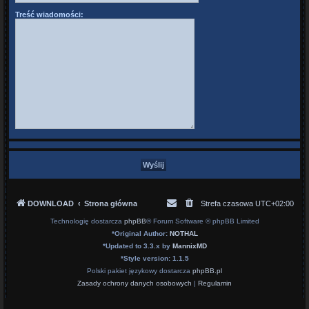
Treść wiadomości:
DOWNLOAD
Strona główna
Strefa czasowa
UTC+02:00
Technologię dostarcza
phpBB
® Forum Software © phpBB Limited
*
Original Author:
NOTHAL
*
Updated to 3.3.x by
MannixMD
*
Style version: 1.1.5
Polski pakiet językowy dostarcza
phpBB.pl
Zasady ochrony danych osobowych
|
Regulamin