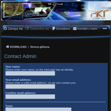
PKTeam - Polish Koders
Team
Hyperion, Enigma, E2, PKT, listy kanałów, oscam
Zaloguj się
Zarejestruj się
Donations
Kontakt z nami
DOWNLOAD
Strona główna
Contact Admin
Your name:
Please enter your name, so the message has an identity.
Your email address:
Please enter a valid email address, so we can contact you.
Confirm email address:
Tytuł: