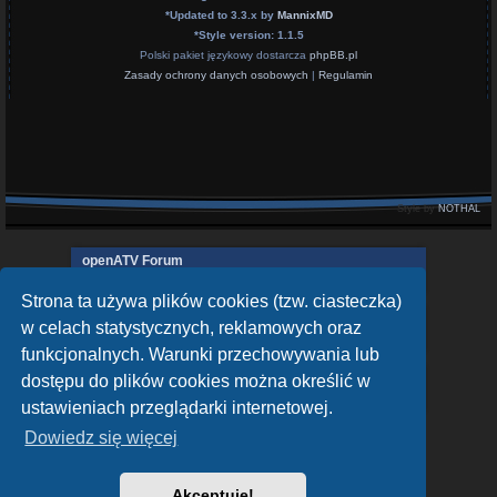
*
Updated to 3.3.x by
MannixMD
*
Style version: 1.1.5
Polski pakiet językowy dostarcza
phpBB.pl
Zasady ochrony danych osobowych
|
Regulamin
Style by
NOTHAL
openATV Forum
https://www.opena.tv/
Strona ta używa plików cookies (tzw. ciasteczka)
OpenPLi - Open Source Set-Top Box Software
w celach statystycznych, reklamowych oraz
https://openpli.org
funkcjonalnych. Warunki przechowywania lub
sat-4-all.com
dostępu do plików cookies można określić w
https://sat-4-all.com
ustawieniach przeglądarki internetowej.
Dowiedz się więcej
Akceptuję!