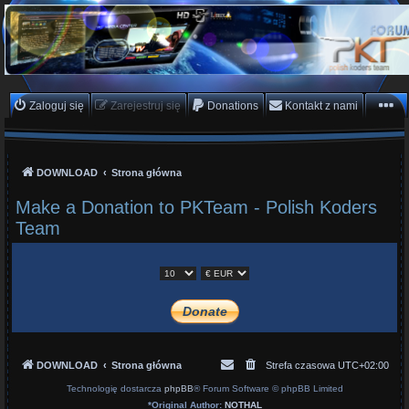
PKTeam - Polish Koders
Team
Hyperion, Enigma, E2, PKT, listy kanałów, oscam
Zaloguj się
Zarejestruj się
Donations
Kontakt z nami
DOWNLOAD
Strona główna
Make a Donation to PKTeam - Polish Koders
Team
DOWNLOAD
Strona główna
Strefa czasowa
UTC+02:00
Technologię dostarcza
phpBB
® Forum Software © phpBB Limited
*
Original Author:
NOTHAL