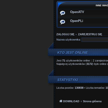
INNE IMA
OpenATV
OpenPLi
ZALOGUJ SIĘ
•
ZAREJESTRUJ SIĘ
Nazwa użytkownika:
KTO JEST ONLINE
Jest
71
użytkowników online :: 2 zarejestro
Najwięcej użytkowników (
3172
) było online
STATYSTYKI
Liczba postów:
130838
• Liczba tematów:
1
DOWNLOAD
Strona główna