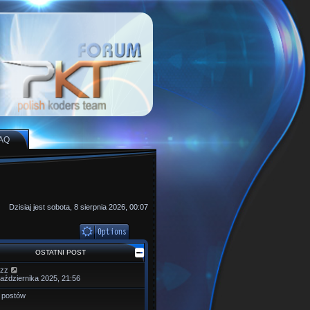
AQ
Dzisiaj jest sobota, 8 sierpnia 2026, 00:07
OSTATNI POST
W
zz
y
października 2025, 21:56
ś
w
 postów
i