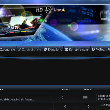
rs Team
scam
Zaloguj się
Zarejestruj się
Donations
Kontakt z nami
PKTeam F
KT
TEMATY
POSTY
O
autor:
ysz
T
P
46
189
s
środa, 1 
szelkie uwagi co do forum...
t
e
o
a
Nie ma
T
P
0
0
t
m
s