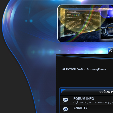
PKTeam - Polish Kode
Hyperion, Enigma, E2, PKT, listy kanałów, o
DOWNLOAD
Strona główna
OGÓLNY P
FORUM INFO
Ogłoszenia, ważne informacje, w
ANKIETY