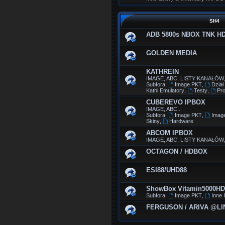
SH4
ADB 5800s NBOX TNK H
GOLDEN MEDIA
KATHREIN
IMAGE, ABC, LISTY KANAŁÓW,
Subfora:
Image PKT
,
Dział
Kathi Emulatory
,
Testy
,
Pr
CUBEREVO IPBOX
IMAGE, ABC...
Subfora:
Image PKT
,
Imag
Skiny
,
Hardware
ABCOM IPBOX
IMAGE, ABC, LISTY KANAŁÓW,
OCTAGON / HDBOX
ESI88/UHD88
ShowBox Vitamin5000HD
Subfora:
Image PKT
,
Inne 
FERGUSON / ARIVA @LI