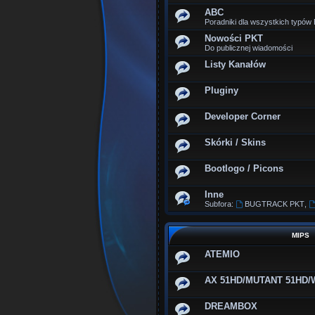
ABC
Poradniki dla wszystkich typó
Nowości PKT
Do publicznej wiadomości
Listy Kanałów
Pluginy
Developer Corner
Skórki / Skins
Bootlogo / Picons
Inne
Subfora:
BUGTRACK PKT
,
MIPS
ATEMIO
AX 51HD/MUTANT 51HD/
DREAMBOX