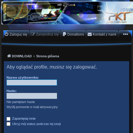
PKTeam - Polish Koders
Team
Hyperion, Enigma, E2, PKT, listy kanałów, oscam
Zaloguj się
Zarejestruj się
Donations
Kontakt z nami
DOWNLOAD
Strona główna
Aby oglądać profile, musisz się zalogować.
Nazwa użytkownika:
Hasło:
Nie pamiętam hasła
Wyślij ponownie e-mail aktywacyjny
Zapamiętaj mnie
Ukryj mój status podczas tej sesji