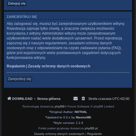
ZAREJESTRUJ SIĘ
Aby zalogować się, musisz być zarejestrowanym użytkownikiem witryny.
Rejestracja zajmuje tylko chwilę, a znacznie zwiększa możliwości
korzystania z witryny. Administrator witryny może zarejestrowanym
użytkownikom nadać wiele dodatkowych uprawnień. Przed rejestracją
zapoznaj się z naszym regulaminem, zasadami ochrony danych
osobowych oraz z odpowiedziami na często zadawane pytania (FAQ),
gdzie jest wyjaśnionych wiele podstawowych zagadnień dotyczących
funkcjonowania witryny.
Regulamin
|
Zasady ochrony danych osobowych
Zarejestruj się
DOWNLOAD
Strona główna
Strefa czasowa
UTC+02:00
Technologię dostarcza
phpBB
® Forum Software © phpBB Limited
*
Original Author:
NOTHAL
*
Updated to 3.3.x by
MannixMD
*
Style version: 1.1.5
Polski pakiet językowy dostarcza
phpBB.pl
Zasady ochrony danych osobowych
|
Regulamin