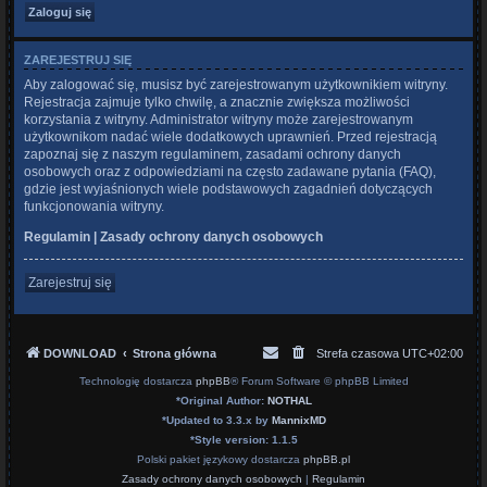
ZAREJESTRUJ SIĘ
Aby zalogować się, musisz być zarejestrowanym użytkownikiem witryny.
Rejestracja zajmuje tylko chwilę, a znacznie zwiększa możliwości
korzystania z witryny. Administrator witryny może zarejestrowanym
użytkownikom nadać wiele dodatkowych uprawnień. Przed rejestracją
zapoznaj się z naszym regulaminem, zasadami ochrony danych
osobowych oraz z odpowiedziami na często zadawane pytania (FAQ),
gdzie jest wyjaśnionych wiele podstawowych zagadnień dotyczących
funkcjonowania witryny.
Regulamin
|
Zasady ochrony danych osobowych
Zarejestruj się
DOWNLOAD
Strona główna
Strefa czasowa
UTC+02:00
Technologię dostarcza
phpBB
® Forum Software © phpBB Limited
*
Original Author:
NOTHAL
*
Updated to 3.3.x by
MannixMD
*
Style version: 1.1.5
Polski pakiet językowy dostarcza
phpBB.pl
Zasady ochrony danych osobowych
|
Regulamin