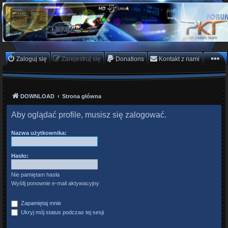
PKTeam - Polish Koders
Team
Hyperion, Enigma, E2, PKT, listy kanałów, oscam
Zaloguj się
Zarejestruj się
Donations
Kontakt z nami
DOWNLOAD
Strona główna
Aby oglądać profile, musisz się zalogować.
Nazwa użytkownika:
Hasło:
Nie pamiętam hasła
Wyślij ponownie e-mail aktywacyjny
Zapamiętaj mnie
Ukryj mój status podczas tej sesji