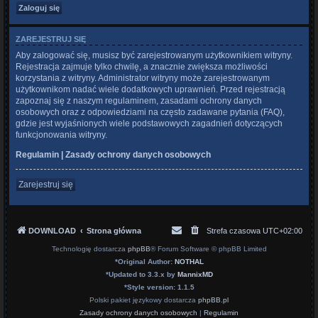
ZAREJESTRUJ SIĘ
Aby zalogować się, musisz być zarejestrowanym użytkownikiem witryny.
Rejestracja zajmuje tylko chwilę, a znacznie zwiększa możliwości
korzystania z witryny. Administrator witryny może zarejestrowanym
użytkownikom nadać wiele dodatkowych uprawnień. Przed rejestracją
zapoznaj się z naszym regulaminem, zasadami ochrony danych
osobowych oraz z odpowiedziami na często zadawane pytania (FAQ),
gdzie jest wyjaśnionych wiele podstawowych zagadnień dotyczących
funkcjonowania witryny.
Regulamin
|
Zasady ochrony danych osobowych
Zarejestruj się
DOWNLOAD
Strona główna
Strefa czasowa
UTC+02:00
Technologię dostarcza
phpBB
® Forum Software © phpBB Limited
*
Original Author:
NOTHAL
*
Updated to 3.3.x by
MannixMD
*
Style version: 1.1.5
Polski pakiet językowy dostarcza
phpBB.pl
Zasady ochrony danych osobowych
|
Regulamin