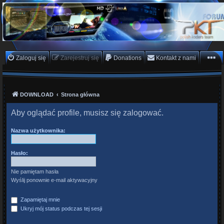
PKTeam - Polish Koders
Team
Hyperion, Enigma, E2, PKT, listy kanałów, oscam
Zaloguj się
Zarejestruj się
Donations
Kontakt z nami
DOWNLOAD
Strona główna
Aby oglądać profile, musisz się zalogować.
Nazwa użytkownika:
Hasło:
Nie pamiętam hasła
Wyślij ponownie e-mail aktywacyjny
Zapamiętaj mnie
Ukryj mój status podczas tej sesji