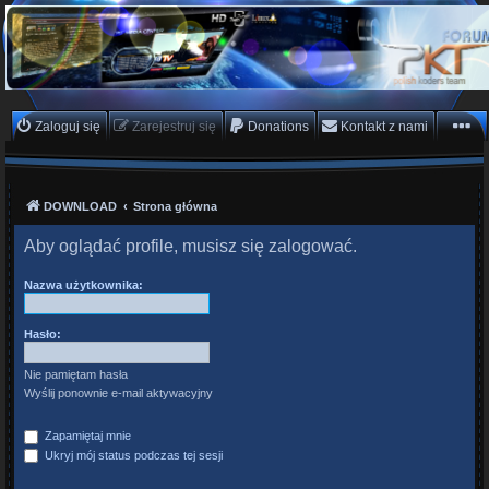
PKTeam - Polish Koders
Team
Hyperion, Enigma, E2, PKT, listy kanałów, oscam
Zaloguj się
Zarejestruj się
Donations
Kontakt z nami
DOWNLOAD
Strona główna
Aby oglądać profile, musisz się zalogować.
Nazwa użytkownika:
Hasło:
Nie pamiętam hasła
Wyślij ponownie e-mail aktywacyjny
Zapamiętaj mnie
Ukryj mój status podczas tej sesji