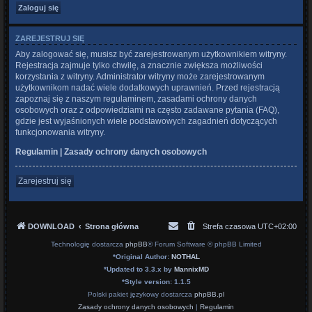
ZAREJESTRUJ SIĘ
Aby zalogować się, musisz być zarejestrowanym użytkownikiem witryny.
Rejestracja zajmuje tylko chwilę, a znacznie zwiększa możliwości
korzystania z witryny. Administrator witryny może zarejestrowanym
użytkownikom nadać wiele dodatkowych uprawnień. Przed rejestracją
zapoznaj się z naszym regulaminem, zasadami ochrony danych
osobowych oraz z odpowiedziami na często zadawane pytania (FAQ),
gdzie jest wyjaśnionych wiele podstawowych zagadnień dotyczących
funkcjonowania witryny.
Regulamin
|
Zasady ochrony danych osobowych
Zarejestruj się
DOWNLOAD
Strona główna
Strefa czasowa
UTC+02:00
Technologię dostarcza
phpBB
® Forum Software © phpBB Limited
*
Original Author:
NOTHAL
*
Updated to 3.3.x by
MannixMD
*
Style version: 1.1.5
Polski pakiet językowy dostarcza
phpBB.pl
Zasady ochrony danych osobowych
|
Regulamin