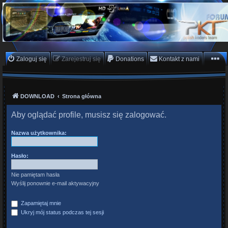
PKTeam - Polish Koders
Team
Hyperion, Enigma, E2, PKT, listy kanałów, oscam
Zaloguj się
Zarejestruj się
Donations
Kontakt z nami
DOWNLOAD
Strona główna
Aby oglądać profile, musisz się zalogować.
Nazwa użytkownika:
Hasło:
Nie pamiętam hasła
Wyślij ponownie e-mail aktywacyjny
Zapamiętaj mnie
Ukryj mój status podczas tej sesji