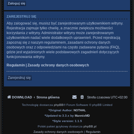
ZAREJESTRUJ SIĘ
Aby zalogować się, musisz być zarejestrowanym użytkownikiem witryny.
Rejestracja zajmuje tylko chwilę, a znacznie zwiększa możliwości
korzystania z witryny. Administrator witryny może zarejestrowanym
użytkownikom nadać wiele dodatkowych uprawnień. Przed rejestracją
zapoznaj się z naszym regulaminem, zasadami ochrony danych
osobowych oraz z odpowiedziami na często zadawane pytania (FAQ),
gdzie jest wyjaśnionych wiele podstawowych zagadnień dotyczących
funkcjonowania witryny.
Regulamin
|
Zasady ochrony danych osobowych
Zarejestruj się
DOWNLOAD
Strona główna
Strefa czasowa
UTC+02:00
Technologię dostarcza
phpBB
® Forum Software © phpBB Limited
*
Original Author:
NOTHAL
*
Updated to 3.3.x by
MannixMD
*
Style version: 1.1.5
Polski pakiet językowy dostarcza
phpBB.pl
Zasady ochrony danych osobowych
|
Regulamin