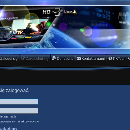
rs Team
scam
Zaloguj się
Zarejestruj się
Donations
Kontakt z nami
PKTeam F
się zalogować.
iętam hasła
ponownie e-mail aktywacyjny
miętaj mnie