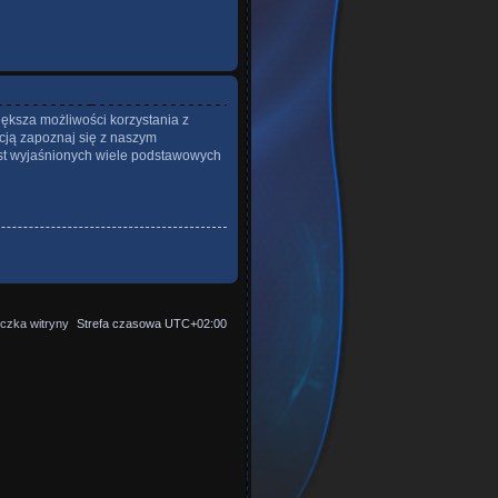
iększa możliwości korzystania z
cją zapoznaj się z naszym
st wyjaśnionych wiele podstawowych
czka witryny
Strefa czasowa
UTC+02:00