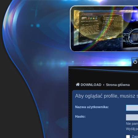
PKTeam - Polish Kode
Hyperion, Enigma, E2, PKT, listy kanałów, o
DOWNLOAD
Strona główna
Aby oglądać profile, musisz 
Nazwa użytkownika:
Hasło:
Nie pam
Wyślij 
Zapa