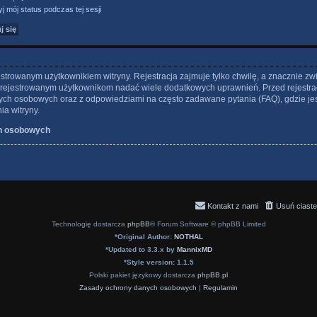
j mój status podczas tej sesji
strowanym użytkownikiem witryny. Rejestracja zajmuje tylko chwilę, a znacznie zw
 zarejestrowanym użytkownikom nadać wiele dodatkowych uprawnień. Przed rejestra
ch osobowych oraz z odpowiedziami na często zadawane pytania (FAQ), gdzie je
a witryny.
h osobowych
Kontakt z nami
Usuń ciaste
Technologię dostarcza
phpBB
® Forum Software © phpBB Limited
*
Original Author:
NOTHAL
*
Updated to 3.3.x by
MannixMD
*
Style version: 1.1.5
Polski pakiet językowy dostarcza
phpBB.pl
Zasady ochrony danych osobowych
|
Regulamin