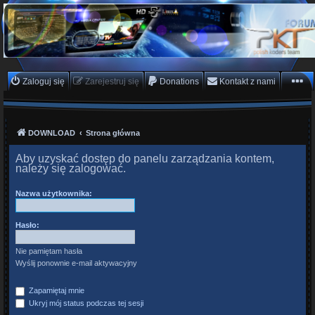
PKTeam - Polish Koders
Team
Hyperion, Enigma, E2, PKT, listy kanałów, oscam
Zaloguj się
Zarejestruj się
Donations
Kontakt z nami
DOWNLOAD
Strona główna
Aby uzyskać dostęp do panelu zarządzania kontem,
należy się zalogować.
Nazwa użytkownika:
Hasło:
Nie pamiętam hasła
Wyślij ponownie e-mail aktywacyjny
Zapamiętaj mnie
Ukryj mój status podczas tej sesji