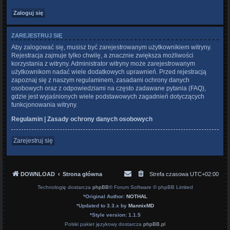
ZAREJESTRUJ SIĘ
Aby zalogować się, musisz być zarejestrowanym użytkownikiem witryny.
Rejestracja zajmuje tylko chwilę, a znacznie zwiększa możliwości
korzystania z witryny. Administrator witryny może zarejestrowanym
użytkownikom nadać wiele dodatkowych uprawnień. Przed rejestracją
zapoznaj się z naszym regulaminem, zasadami ochrony danych
osobowych oraz z odpowiedziami na często zadawane pytania (FAQ),
gdzie jest wyjaśnionych wiele podstawowych zagadnień dotyczących
funkcjonowania witryny.
Regulamin
|
Zasady ochrony danych osobowych
Zarejestruj się
DOWNLOAD
Strona główna
Strefa czasowa
UTC+02:00
Technologię dostarcza
phpBB
® Forum Software © phpBB Limited
*
Original Author:
NOTHAL
*
Updated to 3.3.x by
MannixMD
*
Style version: 1.1.5
Polski pakiet językowy dostarcza
phpBB.pl