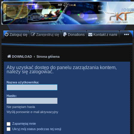
PKTeam - Polish Koders
Team
Hyperion, Enigma, E2, PKT, listy kanałów, oscam
Zaloguj się
Zarejestruj się
Donations
Kontakt z nami
DOWNLOAD
Strona główna
Aby uzyskać dostęp do panelu zarządzania kontem,
należy się zalogować.
Nazwa użytkownika:
Hasło:
Nie pamiętam hasła
Wyślij ponownie e-mail aktywacyjny
Zapamiętaj mnie
Ukryj mój status podczas tej sesji