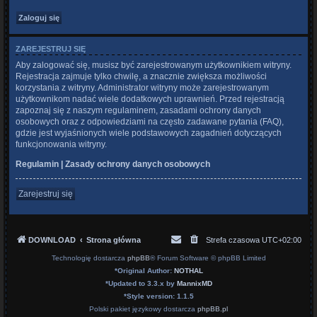
ZAREJESTRUJ SIĘ
Aby zalogować się, musisz być zarejestrowanym użytkownikiem witryny.
Rejestracja zajmuje tylko chwilę, a znacznie zwiększa możliwości
korzystania z witryny. Administrator witryny może zarejestrowanym
użytkownikom nadać wiele dodatkowych uprawnień. Przed rejestracją
zapoznaj się z naszym regulaminem, zasadami ochrony danych
osobowych oraz z odpowiedziami na często zadawane pytania (FAQ),
gdzie jest wyjaśnionych wiele podstawowych zagadnień dotyczących
funkcjonowania witryny.
Regulamin
|
Zasady ochrony danych osobowych
Zarejestruj się
DOWNLOAD
Strona główna
Strefa czasowa
UTC+02:00
Technologię dostarcza
phpBB
® Forum Software © phpBB Limited
*
Original Author:
NOTHAL
*
Updated to 3.3.x by
MannixMD
*
Style version: 1.1.5
Polski pakiet językowy dostarcza
phpBB.pl