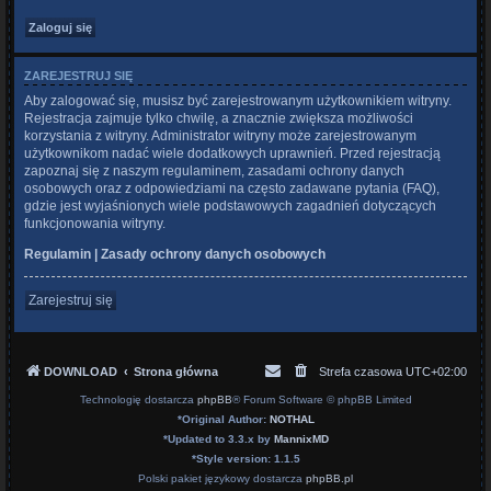
ZAREJESTRUJ SIĘ
Aby zalogować się, musisz być zarejestrowanym użytkownikiem witryny.
Rejestracja zajmuje tylko chwilę, a znacznie zwiększa możliwości
korzystania z witryny. Administrator witryny może zarejestrowanym
użytkownikom nadać wiele dodatkowych uprawnień. Przed rejestracją
zapoznaj się z naszym regulaminem, zasadami ochrony danych
osobowych oraz z odpowiedziami na często zadawane pytania (FAQ),
gdzie jest wyjaśnionych wiele podstawowych zagadnień dotyczących
funkcjonowania witryny.
Regulamin
|
Zasady ochrony danych osobowych
Zarejestruj się
DOWNLOAD
Strona główna
Strefa czasowa
UTC+02:00
Technologię dostarcza
phpBB
® Forum Software © phpBB Limited
*
Original Author:
NOTHAL
*
Updated to 3.3.x by
MannixMD
*
Style version: 1.1.5
Polski pakiet językowy dostarcza
phpBB.pl