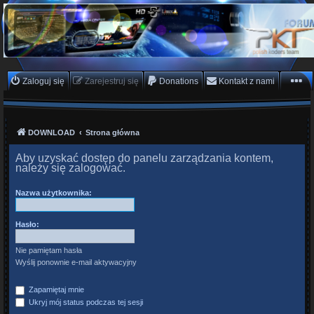
PKTeam - Polish Koders
Team
Hyperion, Enigma, E2, PKT, listy kanałów, oscam
Zaloguj się
Zarejestruj się
Donations
Kontakt z nami
DOWNLOAD
Strona główna
Aby uzyskać dostęp do panelu zarządzania kontem,
należy się zalogować.
Nazwa użytkownika:
Hasło:
Nie pamiętam hasła
Wyślij ponownie e-mail aktywacyjny
Zapamiętaj mnie
Ukryj mój status podczas tej sesji