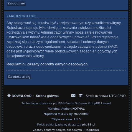
ZAREJESTRUJ SIĘ
Aby zalogować się, musisz być zarejestrowanym użytkownikiem witryny.
Rejestracja zajmuje tylko chwilę, a znacznie zwiększa możliwości
korzystania z witryny. Administrator witryny może zarejestrowanym
użytkownikom nadać wiele dodatkowych uprawnień. Przed rejestracją
zapoznaj się z naszym regulaminem, zasadami ochrony danych
osobowych oraz z odpowiedziami na często zadawane pytania (FAQ),
gdzie jest wyjaśnionych wiele podstawowych zagadnień dotyczących
funkcjonowania witryny.
Regulamin
|
Zasady ochrony danych osobowych
Zarejestruj się
DOWNLOAD
Strona główna
Strefa czasowa
UTC+02:00
Technologię dostarcza
phpBB
® Forum Software © phpBB Limited
*
Original Author:
NOTHAL
*
Updated to 3.3.x by
MannixMD
*
Style version: 1.1.5
Polski pakiet językowy dostarcza
phpBB.pl
Zasady ochrony danych osobowych
|
Regulamin