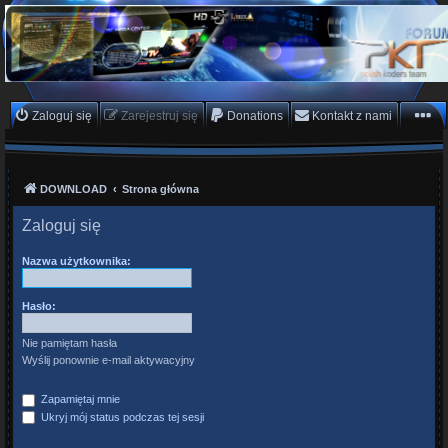
PKTeam - Polish Koders
Team
Hyperion, Enigma, E2, PKT, listy kanałów, oscam
Zaloguj się
Zarejestruj się
Donations
Kontakt z nami
DOWNLOAD
Strona główna
Zaloguj się
Nazwa użytkownika:
Hasło:
Nie pamiętam hasła
Wyślij ponownie e-mail aktywacyjny
Zapamiętaj mnie
Ukryj mój status podczas tej sesji