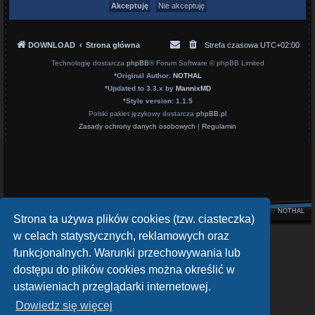
DOWNLOAD
Strona główna
Strefa czasowa
UTC+02:00
Technologię dostarcza
phpBB
® Forum Software © phpBB Limited
*
Original Author:
NOTHAL
*
Updated to 3.3.x by
MannixMD
*
Style version: 1.1.5
Polski pakiet językowy dostarcza
phpBB.pl
Zasady ochrony danych osobowych
|
Regulamin
Style by
NOTHAL
Strona ta używa plików cookies (tzw. ciasteczka)
w celach statystycznych, reklamowych oraz
openATV Forum
funkcjonalnych. Warunki przechowywania lub
https://www.opena.tv/
dostępu do plików cookies można określić w
OpenPLi - Open Source Set-Top Box Software
ustawieniach przeglądarki internetowej.
https://openpli.org
Dowiedz się więcej