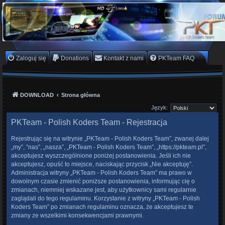
PKTeam - Polish Koders
Team
Hyperion, Enigma, E2, PKT, listy kanałów, oscam
Zaloguj się
Donations
Kontakt z nami
PKTeam FAQ
DOWNLOAD
Strona główna
Język:
PKTeam - Polish Koders Team - Rejestracja
Rejestrując się na witrynie „PKTeam - Polish Koders Team”, zwanej dalej
„my”, ”nas”, „nasza”, „PKTeam - Polish Koders Team”, „https://pkteam.pl”,
akceptujesz wyszczególnione poniżej postanowienia. Jeśli ich nie
akceptujesz, opuść to miejsce, naciskając przycisk „Nie akceptuję”.
Administracja witryny „PKTeam - Polish Koders Team” ma prawo w
dowolnym czasie zmienić poniższe postanowienia, informując cię o
zmianach, niemniej wskazane jest, aby użytkownicy sami regularnie
zaglądali do tego regulaminu. Korzystanie z witryny „PKTeam - Polish
Koders Team” po zmianach regulaminu oznacza, że akceptujesz te
zmiany ze wszelkimi konsekwencjami prawnymi.