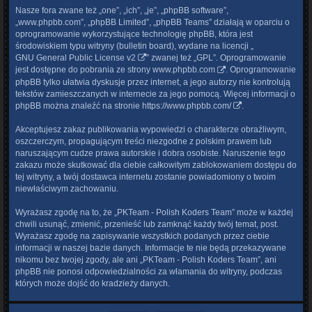
Nasze fora zwane też „one”, „ich”, „je”, „phpBB software”,
„www.phpbb.com”, „phpBB Limited”, „phpBB Teams” działają w oparciu o
oprogramowanie wykorzystujące technologię phpBB, która jest
środowiskiem typu witryny (bulletin board), wydane na licencji „
GNU General Public License v2
” zwanej też „GPL”. Oprogramowanie
jest dostępne do pobrania ze strony
www.phpbb.com
. Oprogramowanie
phpBB tylko ułatwia dyskusje przez internet, a jego autorzy nie kontrolują
tekstów zamieszczanych w internecie za jego pomocą. Więcej informacji o
phpBB można znaleźć na stronie
https://www.phpbb.com/
.
Akceptujesz zakaz publikowania wypowiedzi o charakterze obraźliwym,
oszczerczym, propagującym treści niezgodne z polskim prawem lub
naruszającym cudze prawa autorskie i dobra osobiste. Naruszenie tego
zakazu może skutkować dla ciebie całkowitym zablokowaniem dostępu do
tej witryny, a twój dostawca internetu zostanie powiadomiony o twoim
niewłaściwym zachowaniu.
Wyrażasz zgodę na to, że „PKTeam - Polish Koders Team” może w każdej
chwili usunąć, zmienić, przenieść lub zamknąć każdy twój temat, post.
Wyrażasz zgodę na zapisywanie wszystkich podanych przez ciebie
informacji w naszej bazie danych. Informacje te nie będą przekazywane
nikomu bez twojej zgody, ale ani „PKTeam - Polish Koders Team”, ani
phpBB nie ponosi odpowiedzialności za włamania do witryny, podczas
których może dojść do kradzieży danych.