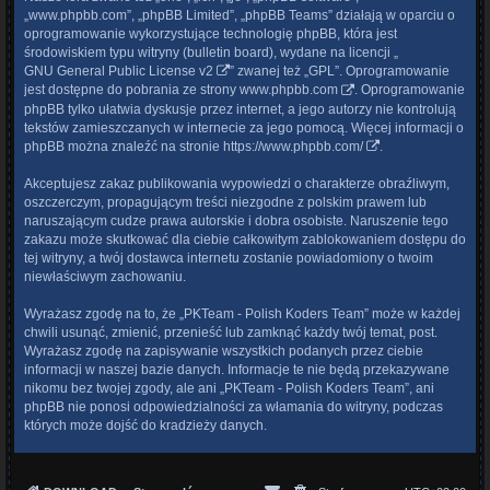
„www.phpbb.com”, „phpBB Limited”, „phpBB Teams” działają w oparciu o
oprogramowanie wykorzystujące technologię phpBB, która jest
środowiskiem typu witryny (bulletin board), wydane na licencji „
GNU General Public License v2
” zwanej też „GPL”. Oprogramowanie
jest dostępne do pobrania ze strony
www.phpbb.com
. Oprogramowanie
phpBB tylko ułatwia dyskusje przez internet, a jego autorzy nie kontrolują
tekstów zamieszczanych w internecie za jego pomocą. Więcej informacji o
phpBB można znaleźć na stronie
https://www.phpbb.com/
.
Akceptujesz zakaz publikowania wypowiedzi o charakterze obraźliwym,
oszczerczym, propagującym treści niezgodne z polskim prawem lub
naruszającym cudze prawa autorskie i dobra osobiste. Naruszenie tego
zakazu może skutkować dla ciebie całkowitym zablokowaniem dostępu do
tej witryny, a twój dostawca internetu zostanie powiadomiony o twoim
niewłaściwym zachowaniu.
Wyrażasz zgodę na to, że „PKTeam - Polish Koders Team” może w każdej
chwili usunąć, zmienić, przenieść lub zamknąć każdy twój temat, post.
Wyrażasz zgodę na zapisywanie wszystkich podanych przez ciebie
informacji w naszej bazie danych. Informacje te nie będą przekazywane
nikomu bez twojej zgody, ale ani „PKTeam - Polish Koders Team”, ani
phpBB nie ponosi odpowiedzialności za włamania do witryny, podczas
których może dojść do kradzieży danych.