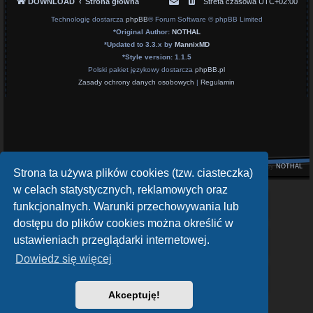
DOWNLOAD
Strona główna
Strefa czasowa
UTC+02:00
Technologię dostarcza
phpBB
® Forum Software © phpBB Limited
*
Original Author:
NOTHAL
*
Updated to 3.3.x by
MannixMD
*
Style version: 1.1.5
Polski pakiet językowy dostarcza
phpBB.pl
Zasady ochrony danych osobowych
|
Regulamin
Style by
NOTHAL
Strona ta używa plików cookies (tzw. ciasteczka)
w celach statystycznych, reklamowych oraz
openATV Forum
funkcjonalnych. Warunki przechowywania lub
https://www.opena.tv/
dostępu do plików cookies można określić w
OpenPLi - Open Source Set-Top Box Software
ustawieniach przeglądarki internetowej.
https://openpli.org
Dowiedz się więcej
sat-4-all.com
https://sat-4-all.com
Akceptuję!