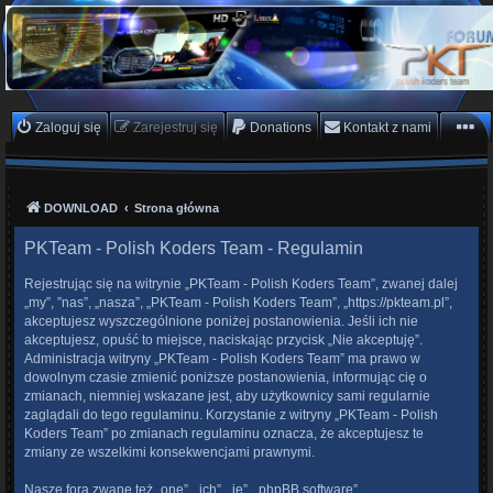
PKTeam - Polish Koders
Team
Hyperion, Enigma, E2, PKT, listy kanałów, oscam
Zaloguj się
Zarejestruj się
Donations
Kontakt z nami
DOWNLOAD
Strona główna
PKTeam - Polish Koders Team - Regulamin
Rejestrując się na witrynie „PKTeam - Polish Koders Team”, zwanej dalej
„my”, ”nas”, „nasza”, „PKTeam - Polish Koders Team”, „https://pkteam.pl”,
akceptujesz wyszczególnione poniżej postanowienia. Jeśli ich nie
akceptujesz, opuść to miejsce, naciskając przycisk „Nie akceptuję”.
Administracja witryny „PKTeam - Polish Koders Team” ma prawo w
dowolnym czasie zmienić poniższe postanowienia, informując cię o
zmianach, niemniej wskazane jest, aby użytkownicy sami regularnie
zaglądali do tego regulaminu. Korzystanie z witryny „PKTeam - Polish
Koders Team” po zmianach regulaminu oznacza, że akceptujesz te
zmiany ze wszelkimi konsekwencjami prawnymi.
Nasze fora zwane też „one”, „ich”, „je”, „phpBB software”,