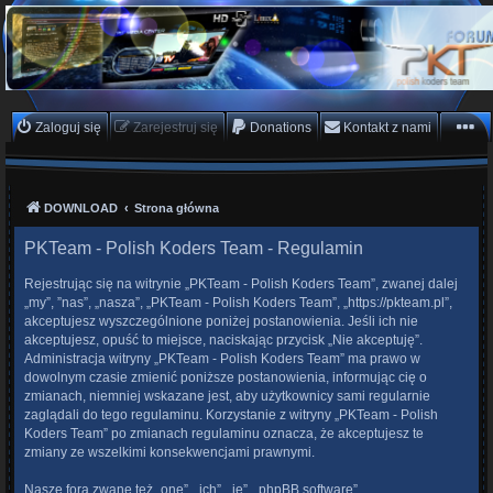
PKTeam - Polish Koders
Team
Hyperion, Enigma, E2, PKT, listy kanałów, oscam
Zaloguj się
Zarejestruj się
Donations
Kontakt z nami
DOWNLOAD
Strona główna
PKTeam - Polish Koders Team - Regulamin
Rejestrując się na witrynie „PKTeam - Polish Koders Team”, zwanej dalej
„my”, ”nas”, „nasza”, „PKTeam - Polish Koders Team”, „https://pkteam.pl”,
akceptujesz wyszczególnione poniżej postanowienia. Jeśli ich nie
akceptujesz, opuść to miejsce, naciskając przycisk „Nie akceptuję”.
Administracja witryny „PKTeam - Polish Koders Team” ma prawo w
dowolnym czasie zmienić poniższe postanowienia, informując cię o
zmianach, niemniej wskazane jest, aby użytkownicy sami regularnie
zaglądali do tego regulaminu. Korzystanie z witryny „PKTeam - Polish
Koders Team” po zmianach regulaminu oznacza, że akceptujesz te
zmiany ze wszelkimi konsekwencjami prawnymi.
Nasze fora zwane też „one”, „ich”, „je”, „phpBB software”,