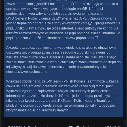
„www.phpbb.com”, „phpBB Limited”, „phpBB Teams” działają w oparciu o
oprogramowanie wykorzystujące technologię phpBB, która jest
środowiskiem typu witryny (bulletin board), wydane na licencji „
GNU General Public License v2
” zwanej też „GPL”. Oprogramowanie
jest dostępne do pobrania ze strony
www.phpbb.com
. Oprogramowanie
phpBB tylko ułatwia dyskusje przez internet, a jego autorzy nie kontrolują
tekstów zamieszczanych w internecie za jego pomocą. Więcej informacji o
phpBB można znaleźć na stronie
https://www.phpbb.com/
.
Akceptujesz zakaz publikowania wypowiedzi o charakterze obraźliwym,
oszczerczym, propagującym treści niezgodne z polskim prawem lub
naruszającym cudze prawa autorskie i dobra osobiste. Naruszenie tego
zakazu może skutkować dla ciebie całkowitym zablokowaniem dostępu do
tej witryny, a twój dostawca internetu zostanie powiadomiony o twoim
niewłaściwym zachowaniu.
Wyrażasz zgodę na to, że „PKTeam - Polish Koders Team” może w każdej
chwili usunąć, zmienić, przenieść lub zamknąć każdy twój temat, post.
Wyrażasz zgodę na zapisywanie wszystkich podanych przez ciebie
informacji w naszej bazie danych. Informacje te nie będą przekazywane
nikomu bez twojej zgody, ale ani „PKTeam - Polish Koders Team”, ani
phpBB nie ponosi odpowiedzialności za włamania do witryny, podczas
których może dojść do kradzieży danych.