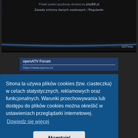
Polski pakiet językowy dostarcza
phpBB.pl
Zasady ochrony danych osobowych
|
Regulamin
Style by
NOTHAL
openATV Forum
https://www.opena.tv/
OpenPLi - Open Source Set-Top Box Software
Strona ta używa plików cookies (tzw. ciasteczka)
https://openpli.org
w celach statystycznych, reklamowych oraz
sat-4-all.com
funkcjonalnych. Warunki przechowywania lub
https://sat-4-all.com
dostępu do plików cookies można określić w
ustawieniach przeglądarki internetowej.
Dowiedz się więcej
Akceptuję!