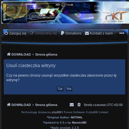
PKTeam - Polish Koders
Team
Hyperion, Enigma, E2, PKT, listy kanałów, oscam
Zaloguj się
Zarejestruj się
Donations
Kontakt z nami
DOWNLOAD
Strona główna
Usuń ciasteczka witryny
Czy na pewno chcesz usunąć wszystkie ciasteczka utworzone przez tę
witrynę?
DOWNLOAD
Strona główna
Strefa czasowa
UTC+02:00
Technologię dostarcza
phpBB
® Forum Software © phpBB Limited
*
Original Author:
NOTHAL
*
Updated to 3.3.x by
MannixMD
*
Style version: 1.1.5