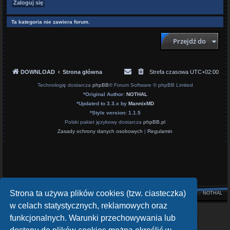
Ta kategoria nie zawiera forum.
Przejdź do
DOWNLOAD
Strona główna
Strefa czasowa
UTC+02:00
Technologię dostarcza
phpBB
® Forum Software © phpBB Limited
*
Original Author:
NOTHAL
*
Updated to 3.3.x by
MannixMD
*
Style version: 1.1.5
Polski pakiet językowy dostarcza
phpBB.pl
Zasady ochrony danych osobowych
|
Regulamin
Strona ta używa plików cookies (tzw. ciasteczka)
Style by
NOTHAL
w celach statystycznych, reklamowych oraz
openATV Forum
funkcjonalnych. Warunki przechowywania lub
https://www.opena.tv/