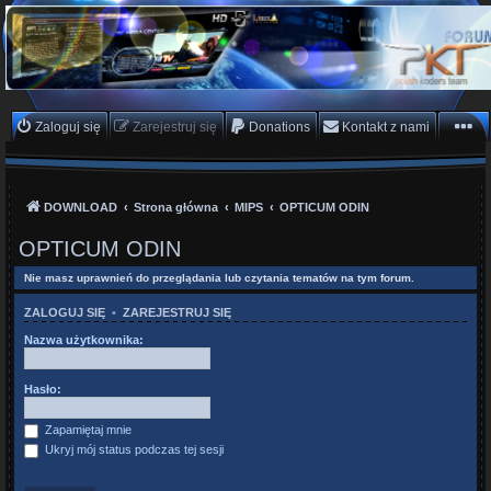
PKTeam - Polish Koders
Team
Hyperion, Enigma, E2, PKT, listy kanałów, oscam
Zaloguj się
Zarejestruj się
Donations
Kontakt z nami
DOWNLOAD
Strona główna
MIPS
OPTICUM ODIN
OPTICUM ODIN
Nie masz uprawnień do przeglądania lub czytania tematów na tym forum.
ZALOGUJ SIĘ
•
ZAREJESTRUJ SIĘ
Nazwa użytkownika:
Hasło:
Zapamiętaj mnie
Ukryj mój status podczas tej sesji