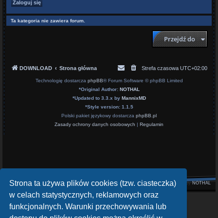
Ta kategoria nie zawiera forum.
Przejdź do
DOWNLOAD
Strona główna
Strefa czasowa
UTC+02:00
Technologię dostarcza
phpBB
® Forum Software © phpBB Limited
*
Original Author:
NOTHAL
*
Updated to 3.3.x by
MannixMD
*
Style version: 1.1.5
Polski pakiet językowy dostarcza
phpBB.pl
Zasady ochrony danych osobowych
|
Regulamin
Strona ta używa plików cookies (tzw. ciasteczka)
Style by
NOTHAL
w celach statystycznych, reklamowych oraz
openATV Forum
funkcjonalnych. Warunki przechowywania lub
https://www.opena.tv/