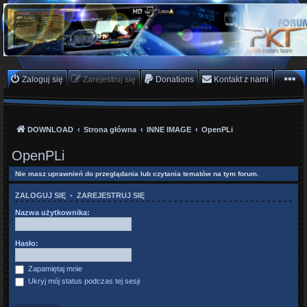
PKTeam - Polish Koders
Team
Hyperion, Enigma, E2, PKT, listy kanałów, oscam
Zaloguj się
Zarejestruj się
Donations
Kontakt z nami
DOWNLOAD
Strona główna
INNE IMAGE
OpenPLi
OpenPLi
Nie masz uprawnień do przeglądania lub czytania tematów na tym forum.
ZALOGUJ SIĘ
•
ZAREJESTRUJ SIĘ
Nazwa użytkownika:
Hasło:
Zapamiętaj mnie
Ukryj mój status podczas tej sesji