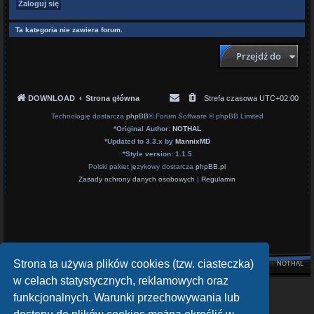
Ta kategoria nie zawiera forum.
Przejdź do
DOWNLOAD
Strona główna
Strefa czasowa
UTC+02:00
Technologię dostarcza
phpBB
® Forum Software © phpBB Limited
*
Original Author:
NOTHAL
*
Updated to 3.3.x by
MannixMD
*
Style version: 1.1.5
Polski pakiet językowy dostarcza
phpBB.pl
Zasady ochrony danych osobowych
|
Regulamin
Strona ta używa plików cookies (tzw. ciasteczka)
Style by
NOTHAL
w celach statystycznych, reklamowych oraz
openATV Forum
funkcjonalnych. Warunki przechowywania lub
https://www.opena.tv/