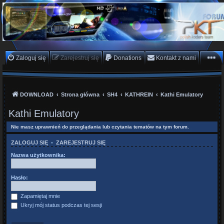
PKTeam - Polish Koders
Team
Hyperion, Enigma, E2, PKT, listy kanałów, oscam
Zaloguj się
Zarejestruj się
Donations
Kontakt z nami
DOWNLOAD
Strona główna
SH4
KATHREIN
Kathi Emulatory
Kathi Emulatory
Nie masz uprawnień do przeglądania lub czytania tematów na tym forum.
ZALOGUJ SIĘ
•
ZAREJESTRUJ SIĘ
Nazwa użytkownika:
Hasło:
Zapamiętaj mnie
Ukryj mój status podczas tej sesji