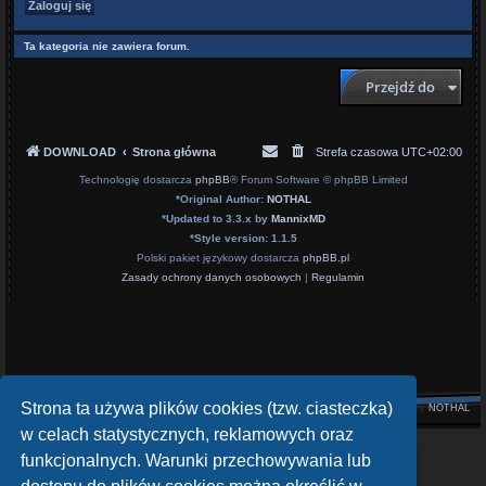
Ta kategoria nie zawiera forum.
Przejdź do
DOWNLOAD
Strona główna
Strefa czasowa
UTC+02:00
Technologię dostarcza
phpBB
® Forum Software © phpBB Limited
*
Original Author:
NOTHAL
*
Updated to 3.3.x by
MannixMD
*
Style version: 1.1.5
Polski pakiet językowy dostarcza
phpBB.pl
Zasady ochrony danych osobowych
|
Regulamin
Strona ta używa plików cookies (tzw. ciasteczka)
Style by
NOTHAL
w celach statystycznych, reklamowych oraz
openATV Forum
funkcjonalnych. Warunki przechowywania lub
https://www.opena.tv/