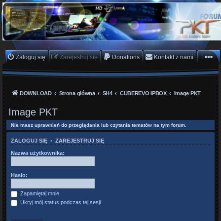
PKTeam - Polish Koders
Team
Hyperion, Enigma, E2, PKT, listy kanałów, oscam
Zaloguj się
Zarejestruj się
Donations
Kontakt z nami
DOWNLOAD
Strona główna
SH4
CUBEREVO IPBOX
Image PKT
Image PKT
Nie masz uprawnień do przeglądania lub czytania tematów na tym forum.
ZALOGUJ SIĘ
•
ZAREJESTRUJ SIĘ
Nazwa użytkownika:
Hasło:
Zapamiętaj mnie
Ukryj mój status podczas tej sesji