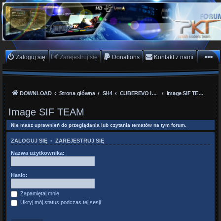
PKTeam - Polish Koders
Team
Hyperion, Enigma, E2, PKT, listy kanałów, oscam
Zaloguj się
Zarejestruj się
Donations
Kontakt z nami
DOWNLOAD
Strona główna
SH4
CUBEREVO IPBOX
Image SIF TEAM
Image SIF TEAM
Nie masz uprawnień do przeglądania lub czytania tematów na tym forum.
ZALOGUJ SIĘ
•
ZAREJESTRUJ SIĘ
Nazwa użytkownika:
Hasło:
Zapamiętaj mnie
Ukryj mój status podczas tej sesji