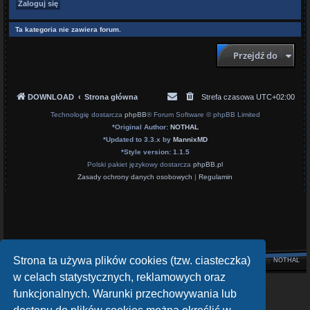
Ta kategoria nie zawiera forum.
Przejdź do
DOWNLOAD
Strona główna
Strefa czasowa
UTC+02:00
Technologię dostarcza
phpBB
® Forum Software © phpBB Limited
*
Original Author:
NOTHAL
*
Updated to 3.3.x by
MannixMD
*
Style version: 1.1.5
Polski pakiet językowy dostarcza
phpBB.pl
Zasady ochrony danych osobowych
|
Regulamin
Strona ta używa plików cookies (tzw. ciasteczka)
Style by
NOTHAL
w celach statystycznych, reklamowych oraz
openATV Forum
funkcjonalnych. Warunki przechowywania lub
https://www.opena.tv/