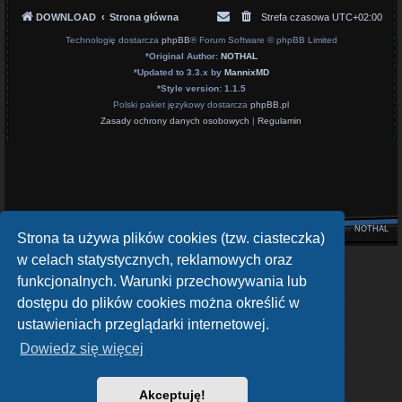
DOWNLOAD
Strona główna
Strefa czasowa
UTC+02:00
Technologię dostarcza
phpBB
® Forum Software © phpBB Limited
*
Original Author:
NOTHAL
*
Updated to 3.3.x by
MannixMD
*
Style version: 1.1.5
Polski pakiet językowy dostarcza
phpBB.pl
Zasady ochrony danych osobowych
|
Regulamin
Style by
NOTHAL
Strona ta używa plików cookies (tzw. ciasteczka)
w celach statystycznych, reklamowych oraz
openATV Forum
funkcjonalnych. Warunki przechowywania lub
https://www.opena.tv/
dostępu do plików cookies można określić w
OpenPLi - Open Source Set-Top Box Software
ustawieniach przeglądarki internetowej.
https://openpli.org
Dowiedz się więcej
sat-4-all.com
https://sat-4-all.com
Akceptuję!