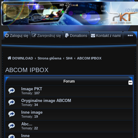
PKTeam - Polish Koders
Team
Hyperion, Enigma, E2, PKT, listy kanałów, oscam
Zaloguj się
Zarejestruj się
Donations
Kontakt z nami
DOWNLOAD
Strona główna
SH4
ABCOM IPBOX
ABCOM IPBOX
Forum
Image PKT
Tematy:
107
Oryginalne image ABCOM
Tematy:
34
Inne image
Tematy:
19
Abc...
Tematy:
22
Inne