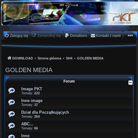
PKTeam - Polish Koders
Team
Hyperion, Enigma, E2, PKT, listy kanałów, oscam
Zaloguj się
Zarejestruj się
Donations
Kontakt z nami
DOWNLOAD
Strona główna
SH4
GOLDEN MEDIA
GOLDEN MEDIA
Forum
Image PKT
Tematy:
222
Inne image
Tematy:
37
Dział dla Początkujących
Tematy:
264
ABC...
Tematy:
66
Inne