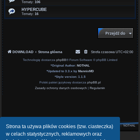
Tematy:
106
HYPERCUBE
Tematy:
16
Przejdź do
DOWNLOAD
Strona główna
Strefa czasowa
UTC+02:00
Technologię dostarcza
phpBB
® Forum Software © phpBB Limited
*
Original Author:
NOTHAL
*
Updated to 3.3.x by
MannixMD
*
Style version: 1.1.5
Polski pakiet językowy dostarcza
phpBB.pl
Zasady ochrony danych osobowych
|
Regulamin
Strona ta używa plików cookies (tzw. ciasteczka)
Style by
NOTHAL
w celach statystycznych, reklamowych oraz