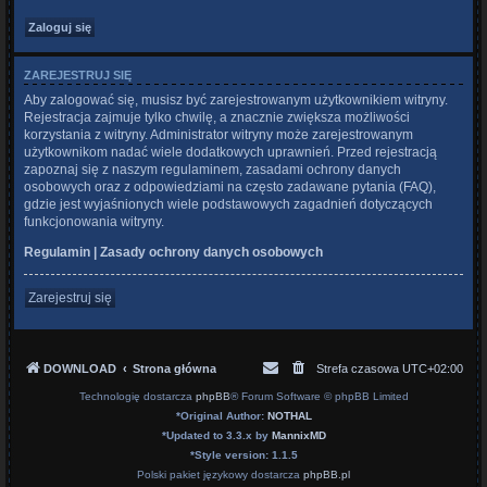
ZAREJESTRUJ SIĘ
Aby zalogować się, musisz być zarejestrowanym użytkownikiem witryny.
Rejestracja zajmuje tylko chwilę, a znacznie zwiększa możliwości
korzystania z witryny. Administrator witryny może zarejestrowanym
użytkownikom nadać wiele dodatkowych uprawnień. Przed rejestracją
zapoznaj się z naszym regulaminem, zasadami ochrony danych
osobowych oraz z odpowiedziami na często zadawane pytania (FAQ),
gdzie jest wyjaśnionych wiele podstawowych zagadnień dotyczących
funkcjonowania witryny.
Regulamin
|
Zasady ochrony danych osobowych
Zarejestruj się
DOWNLOAD
Strona główna
Strefa czasowa
UTC+02:00
Technologię dostarcza
phpBB
® Forum Software © phpBB Limited
*
Original Author:
NOTHAL
*
Updated to 3.3.x by
MannixMD
*
Style version: 1.1.5
Polski pakiet językowy dostarcza
phpBB.pl