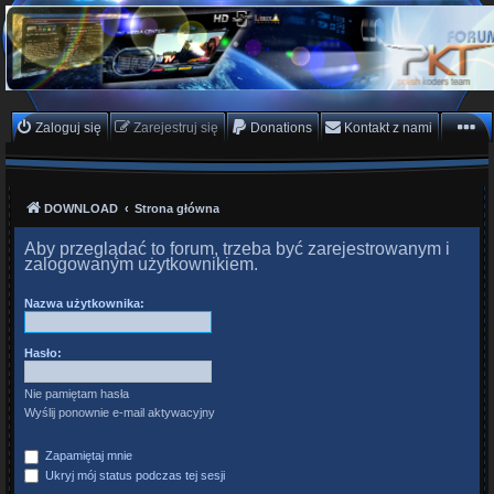
PKTeam - Polish Koders
Team
Hyperion, Enigma, E2, PKT, listy kanałów, oscam
Zaloguj się
Zarejestruj się
Donations
Kontakt z nami
DOWNLOAD
Strona główna
Aby przeglądać to forum, trzeba być zarejestrowanym i
zalogowanym użytkownikiem.
Nazwa użytkownika:
Hasło:
Nie pamiętam hasła
Wyślij ponownie e-mail aktywacyjny
Zapamiętaj mnie
Ukryj mój status podczas tej sesji