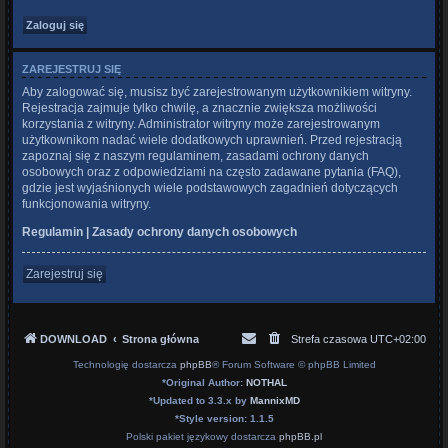
ZAREJESTRUJ SIĘ
Aby zalogować się, musisz być zarejestrowanym użytkownikiem witryny.
Rejestracja zajmuje tylko chwilę, a znacznie zwiększa możliwości
korzystania z witryny. Administrator witryny może zarejestrowanym
użytkownikom nadać wiele dodatkowych uprawnień. Przed rejestracją
zapoznaj się z naszym regulaminem, zasadami ochrony danych
osobowych oraz z odpowiedziami na często zadawane pytania (FAQ),
gdzie jest wyjaśnionych wiele podstawowych zagadnień dotyczących
funkcjonowania witryny.
Regulamin
|
Zasady ochrony danych osobowych
Zarejestruj się
DOWNLOAD
Strona główna
Strefa czasowa
UTC+02:00
Technologię dostarcza
phpBB
® Forum Software © phpBB Limited
*
Original Author:
NOTHAL
*
Updated to 3.3.x by
MannixMD
*
Style version: 1.1.5
Polski pakiet językowy dostarcza
phpBB.pl