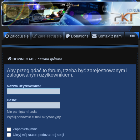
PKTeam - Polish Koders
Team
Hyperion, Enigma, E2, PKT, listy kanałów, oscam
Zaloguj się
Zarejestruj się
Donations
Kontakt z nami
DOWNLOAD
Strona główna
Aby przeglądać to forum, trzeba być zarejestrowanym i
zalogowanym użytkownikiem.
Nazwa użytkownika:
Hasło:
Nie pamiętam hasła
Wyślij ponownie e-mail aktywacyjny
Zapamiętaj mnie
Ukryj mój status podczas tej sesji