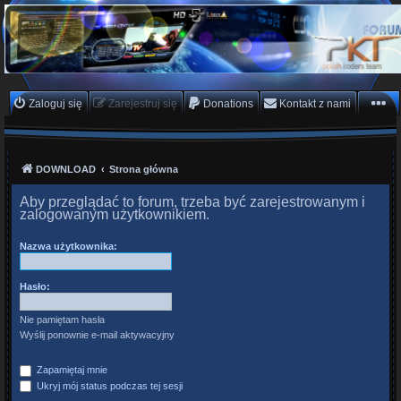
PKTeam - Polish Koders
Team
Hyperion, Enigma, E2, PKT, listy kanałów, oscam
Zaloguj się
Zarejestruj się
Donations
Kontakt z nami
DOWNLOAD
Strona główna
Aby przeglądać to forum, trzeba być zarejestrowanym i
zalogowanym użytkownikiem.
Nazwa użytkownika:
Hasło:
Nie pamiętam hasła
Wyślij ponownie e-mail aktywacyjny
Zapamiętaj mnie
Ukryj mój status podczas tej sesji