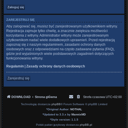
ZAREJESTRUJ SIĘ
Aby zalogować się, musisz być zarejestrowanym użytkownikiem witryny.
Rejestracja zajmuje tylko chwilę, a znacznie zwiększa możliwości
korzystania z witryny. Administrator witryny może zarejestrowanym
użytkownikom nadać wiele dodatkowych uprawnień. Przed rejestracją
zapoznaj się z naszym regulaminem, zasadami ochrony danych
osobowych oraz z odpowiedziami na często zadawane pytania (FAQ),
gdzie jest wyjaśnionych wiele podstawowych zagadnień dotyczących
funkcjonowania witryny.
Regulamin
|
Zasady ochrony danych osobowych
Zarejestruj się
DOWNLOAD
Strona główna
Strefa czasowa
UTC+02:00
Technologię dostarcza
phpBB
® Forum Software © phpBB Limited
*
Original Author:
NOTHAL
*
Updated to 3.3.x by
MannixMD
*
Style version: 1.1.5
Polski pakiet językowy dostarcza
phpBB.pl