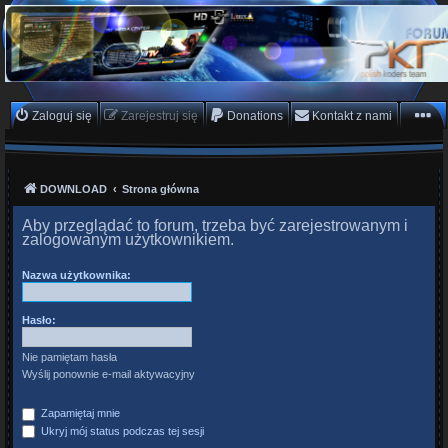
PKTeam - Polish Koders
Team
Hyperion, Enigma, E2, PKT, listy kanałów, oscam
Zaloguj się
Zarejestruj się
Donations
Kontakt z nami
DOWNLOAD
Strona główna
Aby przeglądać to forum, trzeba być zarejestrowanym i
zalogowanym użytkownikiem.
Nazwa użytkownika:
Hasło:
Nie pamiętam hasła
Wyślij ponownie e-mail aktywacyjny
Zapamiętaj mnie
Ukryj mój status podczas tej sesji