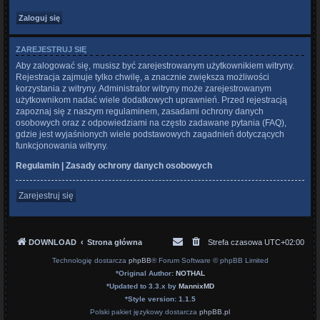
ZAREJESTRUJ SIĘ
Aby zalogować się, musisz być zarejestrowanym użytkownikiem witryny.
Rejestracja zajmuje tylko chwilę, a znacznie zwiększa możliwości
korzystania z witryny. Administrator witryny może zarejestrowanym
użytkownikom nadać wiele dodatkowych uprawnień. Przed rejestracją
zapoznaj się z naszym regulaminem, zasadami ochrony danych
osobowych oraz z odpowiedziami na często zadawane pytania (FAQ),
gdzie jest wyjaśnionych wiele podstawowych zagadnień dotyczących
funkcjonowania witryny.
Regulamin
|
Zasady ochrony danych osobowych
Zarejestruj się
DOWNLOAD
Strona główna
Strefa czasowa
UTC+02:00
Technologię dostarcza
phpBB
® Forum Software © phpBB Limited
*
Original Author:
NOTHAL
*
Updated to 3.3.x by
MannixMD
*
Style version: 1.1.5
Polski pakiet językowy dostarcza
phpBB.pl