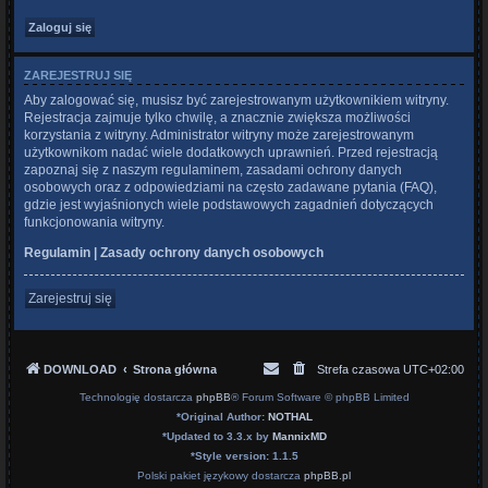
ZAREJESTRUJ SIĘ
Aby zalogować się, musisz być zarejestrowanym użytkownikiem witryny.
Rejestracja zajmuje tylko chwilę, a znacznie zwiększa możliwości
korzystania z witryny. Administrator witryny może zarejestrowanym
użytkownikom nadać wiele dodatkowych uprawnień. Przed rejestracją
zapoznaj się z naszym regulaminem, zasadami ochrony danych
osobowych oraz z odpowiedziami na często zadawane pytania (FAQ),
gdzie jest wyjaśnionych wiele podstawowych zagadnień dotyczących
funkcjonowania witryny.
Regulamin
|
Zasady ochrony danych osobowych
Zarejestruj się
DOWNLOAD
Strona główna
Strefa czasowa
UTC+02:00
Technologię dostarcza
phpBB
® Forum Software © phpBB Limited
*
Original Author:
NOTHAL
*
Updated to 3.3.x by
MannixMD
*
Style version: 1.1.5
Polski pakiet językowy dostarcza
phpBB.pl