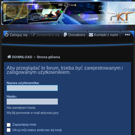
PKTeam - Polish Koders
Team
Hyperion, Enigma, E2, PKT, listy kanałów, oscam
Zaloguj się
Zarejestruj się
Donations
Kontakt z nami
DOWNLOAD
Strona główna
Aby przeglądać to forum, trzeba być zarejestrowanym i
zalogowanym użytkownikiem.
Nazwa użytkownika:
Hasło:
Nie pamiętam hasła
Wyślij ponownie e-mail aktywacyjny
Zapamiętaj mnie
Ukryj mój status podczas tej sesji