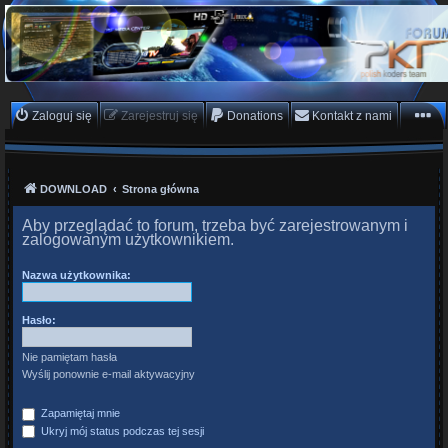
PKTeam - Polish Koders
Team
Hyperion, Enigma, E2, PKT, listy kanałów, oscam
Zaloguj się
Zarejestruj się
Donations
Kontakt z nami
DOWNLOAD
Strona główna
Aby przeglądać to forum, trzeba być zarejestrowanym i
zalogowanym użytkownikiem.
Nazwa użytkownika:
Hasło:
Nie pamiętam hasła
Wyślij ponownie e-mail aktywacyjny
Zapamiętaj mnie
Ukryj mój status podczas tej sesji