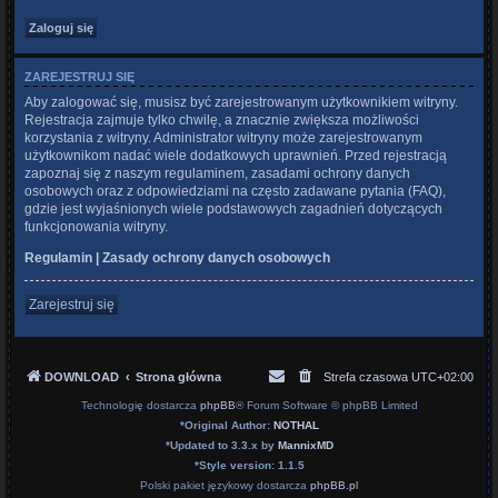
ZAREJESTRUJ SIĘ
Aby zalogować się, musisz być zarejestrowanym użytkownikiem witryny.
Rejestracja zajmuje tylko chwilę, a znacznie zwiększa możliwości
korzystania z witryny. Administrator witryny może zarejestrowanym
użytkownikom nadać wiele dodatkowych uprawnień. Przed rejestracją
zapoznaj się z naszym regulaminem, zasadami ochrony danych
osobowych oraz z odpowiedziami na często zadawane pytania (FAQ),
gdzie jest wyjaśnionych wiele podstawowych zagadnień dotyczących
funkcjonowania witryny.
Regulamin
|
Zasady ochrony danych osobowych
Zarejestruj się
DOWNLOAD
Strona główna
Strefa czasowa
UTC+02:00
Technologię dostarcza
phpBB
® Forum Software © phpBB Limited
*
Original Author:
NOTHAL
*
Updated to 3.3.x by
MannixMD
*
Style version: 1.1.5
Polski pakiet językowy dostarcza
phpBB.pl