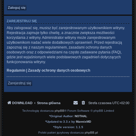
ZAREJESTRUJ SIĘ
Aby zalogować się, musisz być zarejestrowanym użytkownikiem witryny.
Rejestracja zajmuje tylko chwilę, a znacznie zwiększa możliwości
korzystania z witryny. Administrator witryny może zarejestrowanym
użytkownikom nadać wiele dodatkowych uprawnień. Przed rejestracją
zapoznaj się z naszym regulaminem, zasadami ochrony danych
osobowych oraz z odpowiedziami na często zadawane pytania (FAQ),
gdzie jest wyjaśnionych wiele podstawowych zagadnień dotyczących
funkcjonowania witryny.
Regulamin
|
Zasady ochrony danych osobowych
Zarejestruj się
DOWNLOAD
Strona główna
Strefa czasowa
UTC+02:00
Technologię dostarcza
phpBB
® Forum Software © phpBB Limited
*
Original Author:
NOTHAL
*
Updated to 3.3.x by
MannixMD
*
Style version: 1.1.5
Polski pakiet językowy dostarcza
phpBB.pl