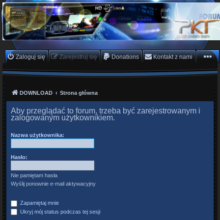
PKTeam - Polish Koders
Team
Hyperion, Enigma, E2, PKT, listy kanałów, oscam
Zaloguj się
Zarejestruj się
Donations
Kontakt z nami
DOWNLOAD
Strona główna
Aby przeglądać to forum, trzeba być zarejestrowanym i
zalogowanym użytkownikiem.
Nazwa użytkownika:
Hasło:
Nie pamiętam hasła
Wyślij ponownie e-mail aktywacyjny
Zapamiętaj mnie
Ukryj mój status podczas tej sesji