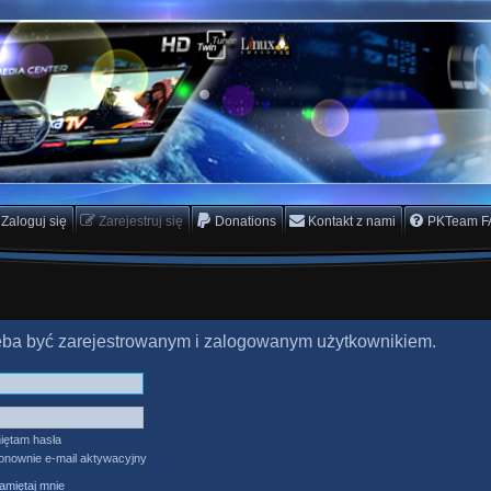
rs Team
scam
Zaloguj się
Zarejestruj się
Donations
Kontakt z nami
PKTeam F
zeba być zarejestrowanym i zalogowanym użytkownikiem.
iętam hasła
ponownie e-mail aktywacyjny
miętaj mnie