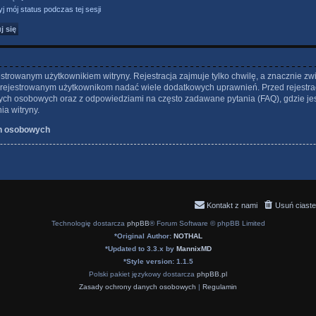
j mój status podczas tej sesji
strowanym użytkownikiem witryny. Rejestracja zajmuje tylko chwilę, a znacznie zw
 zarejestrowanym użytkownikom nadać wiele dodatkowych uprawnień. Przed rejestra
ch osobowych oraz z odpowiedziami na często zadawane pytania (FAQ), gdzie je
a witryny.
h osobowych
Kontakt z nami
Usuń ciaste
Technologię dostarcza
phpBB
® Forum Software © phpBB Limited
*
Original Author:
NOTHAL
*
Updated to 3.3.x by
MannixMD
*
Style version: 1.1.5
Polski pakiet językowy dostarcza
phpBB.pl
Zasady ochrony danych osobowych
|
Regulamin