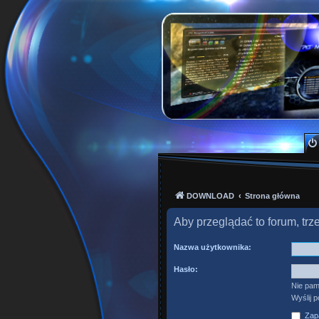
PKTeam - Polish Kode
Hyperion, Enigma, E2, PKT, listy kanałów, o
DOWNLOAD
Strona główna
Aby przeglądać to forum, tr
Nazwa użytkownika:
Hasło:
Nie pam
Wyślij 
Zapa