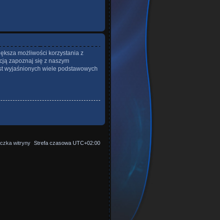
iększa możliwości korzystania z
cją zapoznaj się z naszym
st wyjaśnionych wiele podstawowych
czka witryny
Strefa czasowa
UTC+02:00