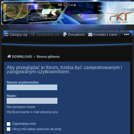
PKTeam - Polish Koders
Team
Hyperion, Enigma, E2, PKT, listy kanałów, oscam
Zaloguj się
Zarejestruj się
Donations
Kontakt z nami
DOWNLOAD
Strona główna
Aby przeglądać to forum, trzeba być zarejestrowanym i
zalogowanym użytkownikiem.
Nazwa użytkownika:
Hasło:
Nie pamiętam hasła
Wyślij ponownie e-mail aktywacyjny
Zapamiętaj mnie
Ukryj mój status podczas tej sesji