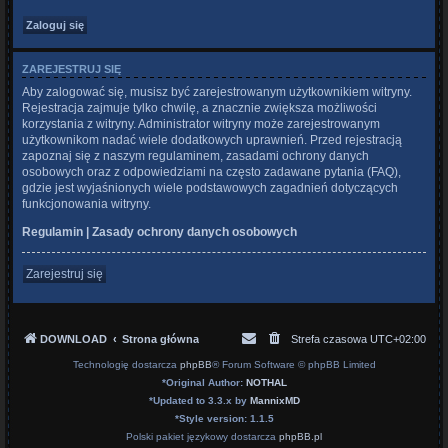
ZAREJESTRUJ SIĘ
Aby zalogować się, musisz być zarejestrowanym użytkownikiem witryny.
Rejestracja zajmuje tylko chwilę, a znacznie zwiększa możliwości
korzystania z witryny. Administrator witryny może zarejestrowanym
użytkownikom nadać wiele dodatkowych uprawnień. Przed rejestracją
zapoznaj się z naszym regulaminem, zasadami ochrony danych
osobowych oraz z odpowiedziami na często zadawane pytania (FAQ),
gdzie jest wyjaśnionych wiele podstawowych zagadnień dotyczących
funkcjonowania witryny.
Regulamin
|
Zasady ochrony danych osobowych
Zarejestruj się
DOWNLOAD
Strona główna
Strefa czasowa
UTC+02:00
Technologię dostarcza
phpBB
® Forum Software © phpBB Limited
*
Original Author:
NOTHAL
*
Updated to 3.3.x by
MannixMD
*
Style version: 1.1.5
Polski pakiet językowy dostarcza
phpBB.pl