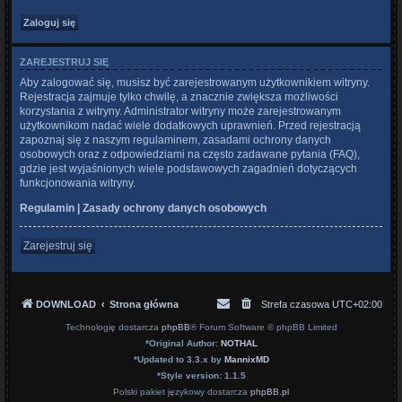
ZAREJESTRUJ SIĘ
Aby zalogować się, musisz być zarejestrowanym użytkownikiem witryny.
Rejestracja zajmuje tylko chwilę, a znacznie zwiększa możliwości
korzystania z witryny. Administrator witryny może zarejestrowanym
użytkownikom nadać wiele dodatkowych uprawnień. Przed rejestracją
zapoznaj się z naszym regulaminem, zasadami ochrony danych
osobowych oraz z odpowiedziami na często zadawane pytania (FAQ),
gdzie jest wyjaśnionych wiele podstawowych zagadnień dotyczących
funkcjonowania witryny.
Regulamin
|
Zasady ochrony danych osobowych
Zarejestruj się
DOWNLOAD
Strona główna
Strefa czasowa
UTC+02:00
Technologię dostarcza
phpBB
® Forum Software © phpBB Limited
*
Original Author:
NOTHAL
*
Updated to 3.3.x by
MannixMD
*
Style version: 1.1.5
Polski pakiet językowy dostarcza
phpBB.pl