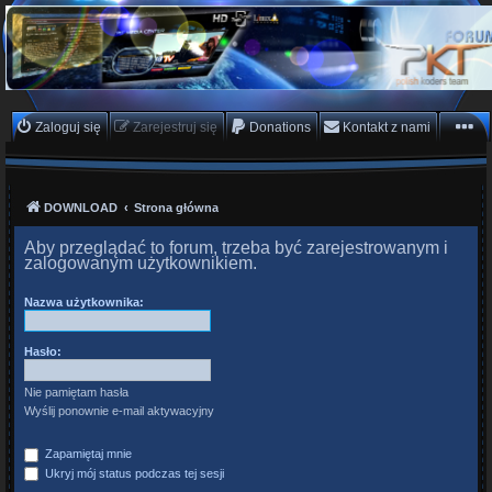
PKTeam - Polish Koders
Team
Hyperion, Enigma, E2, PKT, listy kanałów, oscam
Zaloguj się
Zarejestruj się
Donations
Kontakt z nami
DOWNLOAD
Strona główna
Aby przeglądać to forum, trzeba być zarejestrowanym i
zalogowanym użytkownikiem.
Nazwa użytkownika:
Hasło:
Nie pamiętam hasła
Wyślij ponownie e-mail aktywacyjny
Zapamiętaj mnie
Ukryj mój status podczas tej sesji